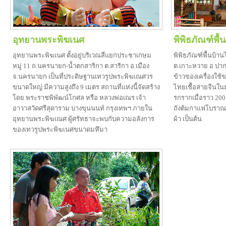
อุทยานพระพิฆเนศ
พิพิธภัณฑ์พื
อุทยานพระพิฆเนศ ตั้งอยู่บริเวณสี่แยกประชาเกษม
พิพิธภัณฑ์พื้นบ้านไ
หมู่ 11 ถ.นครนายก-น้ำตกสาริกา ต.สาริกา อ.เมือง
ต.เกาะหวาย อ.ปาก
จ.นครนายก เป็นที่ประดิษฐานเทวรูปพระพิฆเณศวร
ข้าวของเครื่องใช
ขนาดใหญ่ มีความสูงถึง 9 เมตร สถานที่แห่งนี้จัดสร้าง
ไทยเชื้อสายจีนใน
โดย พระราชพิพัฒน์โกศล หรือ หลวงพ่อเณร เจ้า
รกรากเมื่อราว 200 
อาวาสวัดศรีสุดาราม บางขุนนนท์ กรุงเทพฯ ภายใน
ถังต้มกาแฟโบราณ 
อุทยานพระพิฆเณศ ผู้ศรัทธาจะพบกับความอลังการ
ผ้า เป็นต้น
ของเทวรูปพระพิฆเนศขนาดมหึมา