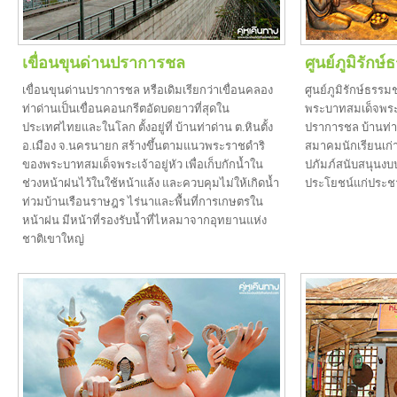
เขื่อนขุนด่านปราการชล
ศูนย์ภูมิรักษ
เขื่อนขุนด่านปราการชล หรือเดิมเรียกว่าเขื่อนคลอง
ศูนย์ภูมิรักษ์ธรรม
ท่าด่านเป็นเขื่อนคอนกรีตอัดบดยาวที่สุดใน
พระบาทสมเด็จพระเจ้า
ประเทศไทยและในโลก ตั้งอยู่ที่ บ้านท่าด่าน ต.หินตั้ง
ปราการชล บ้านท่าด
อ.เมือง จ.นครนายก สร้างขึ้นตามแนวพระราชดำริ
สมาคมนักเรียนเก่
ของพระบาทสมเด็จพระเจ้าอยู่หัว เพื่อเก็บกักน้ำใน
ปภัมภ์สนับสนุนงบ
ช่วงหน้าฝนไว้ในใช้หน้าแล้ง และควบคุมไม่ให้เกิดน้ำ
ประโยชน์แก่ประช
ท่วมบ้านเรือนราษฎร ไร่นาและพื้นที่การเกษตรใน
หน้าฝน มีหน้าที่รองรับน้ำที่ไหลมาจากอุทยานแห่ง
ชาติเขาใหญ่