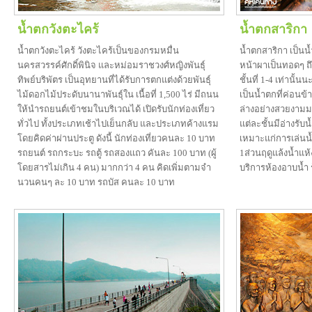
น้ำตกวังตะไคร้
น้ำตกสาริกา
น้ำตกวังตะไคร้ วังตะไคร้เป็นของกรมหมื่น
น้ำตกสาริกา เป็
นครสวรรค์ศักดิ์พินิจ และหม่อมราชวงศ์หญิงพันธุ์
หน้าผาเป็นทอดๆ ถึง
ทิพย์บริพัตร เป็นอุทยานที่ได้รับการตกแต่งด้วยพันธุ์
ชั้นที่ 1-4 เท่านั
ไม้ดอกไม้ประดับนานาพันธุ์ใน เนื้อที่ 1,500 ไร่ มีถนน
เป็นน้ำตกที่ค่อนข้า
ให้นำรถยนต์เข้าชมในบริเวณได้ เปิดรับนักท่องเที่ยว
ล่างอย่างสวยงามมา
ทั่วไป ทั้งประเภทเช้าไปเย็นกลับ และประเภทค้างแรม
แต่ละชั้นมีอ่างรับน
โดยคิดค่าผ่านประตู ดังนี้ นักท่องเที่ยวคนละ 10 บาท
เหมาะแก่การเล่นน้ำ
รถยนต์ รถกระบะ รถตู้ รถสองแถว คันละ 100 บาท (ผู้
1ส่วนฤดูแล้งน้ำแห
โดยสารไม่เกิน 4 คน) มากกว่า 4 คน คิดเพิ่มตามจำ
บริการห้องอาบน้ำ 
นวนคนๆ ละ 10 บาท รถบัส คนละ 10 บาท